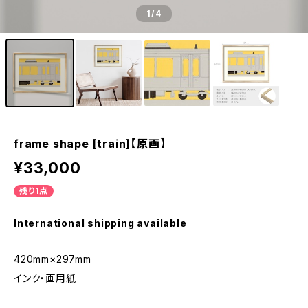
1
/4
frame shape [train]【原画】
¥33,000
残り1点
International shipping available
420mm×297mm
インク・画用紙