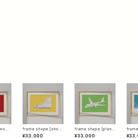
[woma
frame shape [shoe
frame shape [plan
frame
s]【原画】
e]【原画】
【原画
¥33,000
¥33,000
¥33