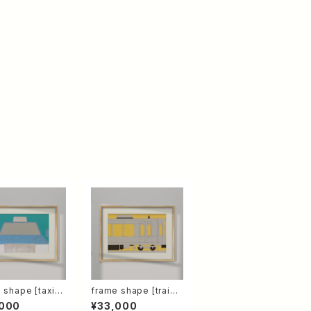
 shape [taxi]
frame shape [train]
】
【原画】
,000
¥33,000