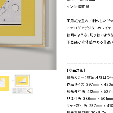
インク・画用紙
画用紙を重ねて制作した「fram
アナログでデジタルのレイヤ
絵画のような、切り絵のような
不思議な立体感のある作品で
ーーーーーーーーーーーー
【商品詳細】
額縁カラー：無垢（４枚目の
作品サイズ：297mm x 420
額縁外寸法：412mm x 527
見え寸法：386mm x 501m
マット窓寸法：287mm x 41
額縁重量目安：2048.7g