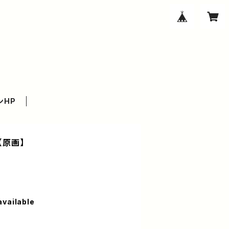
ンHP
]【原画】
available