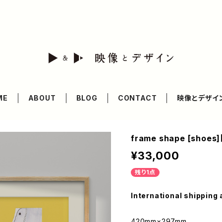
ME
ABOUT
BLOG
CONTACT
映像とデザイ
frame shape [shoes
¥33,000
残り1点
International shipping 
420mm×297mm